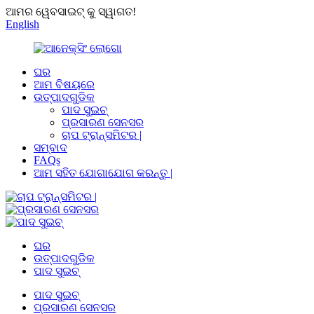
ଆମର ୱେବସାଇଟ୍ କୁ ସ୍ୱାଗତ!
English
ଘର
ଆମ ବିଷୟରେ
ଉତ୍ପାଦଗୁଡିକ
ପାଦ ସୁଇଚ୍
ପ୍ରସାରଣ ସେନସର
ଚାପ ଟ୍ରାନ୍ସମିଟର |
ସମ୍ବାଦ
FAQs
ଆମ ସହିତ ଯୋଗାଯୋଗ କରନ୍ତୁ |
ଘର
ଉତ୍ପାଦଗୁଡିକ
ପାଦ ସୁଇଚ୍
ପାଦ ସୁଇଚ୍
ପ୍ରସାରଣ ସେନସର