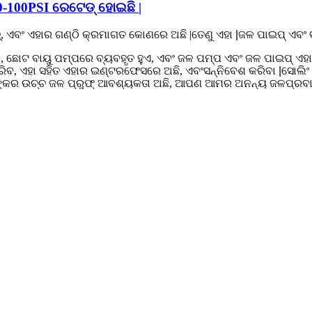
0-100PSI ରେଟେଡ୍ ହୋଇଛି |
, ଏବଂ ଏହାର ଗଣ୍ଠି କ୍ରମାଗତ କୋଣରେ ଅଛି |
ତେଣୁ ଏହା |
ଜଳ ପାଇପ୍ ଏବଂ 
ଚକ, ଛୋଟ ବାୟୁ ପମ୍ପରେ ବ୍ୟବହୃତ ହୁଏ, ଏବଂ ଜଳ ପମ୍ପ ଏବଂ ଜଳ ପାଇପ
ବ, ଏହା ସହିତ ଏହାର ଇଣ୍ଟରଫେସରେ ଅଛି, ଏବଂ
ସନ୍ନିବେଶ କରିବା |
ସୋଲିଂ 
କର ଉଚ୍ଚ ଜଳ ପ୍ରୁଫ୍ ଆବଶ୍ୟକତା ଅଛି, ଆପଣ ଆମର ଅନନ୍ୟ ଜଳପ୍ରବାହକ
ଚ୍ |
.5A 1A 2.5A 250A 250AC |
 | ଗ୍ରାହକଙ୍କ ଆବଶ୍ୟକତା ଅନୁଯାୟୀ କଷ୍ଟୋମାଇଜ୍ ହୋଇପାରିବ |
.5A 12V DC
500,000 ଗୁଣ;
1a 125v / 250vac
300,000 ଥର |