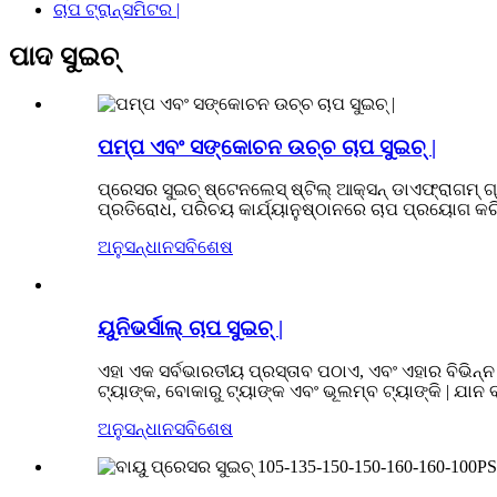
ଚାପ ଟ୍ରାନ୍ସମିଟର |
ପାଦ ସୁଇଚ୍
ପମ୍ପ ଏବଂ ସଙ୍କୋଚନ ଉଚ୍ଚ ଚାପ ସୁଇଚ୍ |
ପ୍ରେସର ସୁଇଚ୍ ଷ୍ଟେନଲେସ୍ ଷ୍ଟିଲ୍ ଆକ୍ସନ୍ ଡାଏଫ୍ରାଗମ୍ ଗ୍ର
ପ୍ରତିରୋଧ, ପରିଚୟ କାର୍ଯ୍ୟାନୁଷ୍ଠାନରେ ଚାପ ପ୍ରୟୋଗ କର
ଅନୁସନ୍ଧାନ
ସବିଶେଷ
ୟୁନିଭର୍ସାଲ୍ ଚାପ ସୁଇଚ୍ |
ଏହା ଏକ ସର୍ବଭାରତୀୟ ପ୍ରସ୍ତାବ ପଠାଏ, ଏବଂ ଏହାର ବିଭିନ
ଟ୍ୟାଙ୍କ, ବୋକାରୁ ଟ୍ୟାଙ୍କ ଏବଂ ଭୂଲମ୍ବ ଟ୍ୟାଙ୍କି | ଯାନ ବ୍ର
ଅନୁସନ୍ଧାନ
ସବିଶେଷ