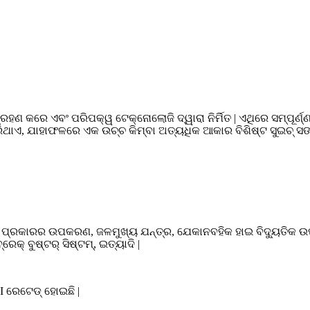
ହଣ କରେ ଏବଂ ପରିପକ୍ୱ ଟେକ୍ନୋଲୋଜି ଦ୍ୱାରା ନିର୍ମିତ | ଏଥିରେ ସମ୍ପୂର୍ଣ୍ଣ
ିଥାଏ, ଯାହାଫଳରେ ଏକ ଉଚ୍ଚ କିମ୍ବା ଅତ୍ୟଧିକ ଆକାର ବିଶିଷ୍ଟ ସୁଇଚ୍ ସଙ୍
୍ନ ପ୍ରକାରର ଉପକରଣ, ଜଳମୁଖ୍ୟ ଯନ୍ତ୍ର, ଯେକାନବହିକ ହାଇ ବିଦ୍ୟୁତିକ ଉପ
େକ୍ ବୁଷ୍ଟର୍ ସିଷ୍ଟମ୍, ଇତ୍ୟାଦି |