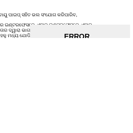
ବାୟୁ ପାଇପ୍ ସହିତ ଭଲ ସଂଯୋଗ କରିପାରିବ,
୍ ଏହାର ଇଣ୍ଟରଫେସରେ, ଏହାର ଇଣ୍ଟରଫେସରେ, ଏହାର
ତାର ଦ୍ୱାରା ଭାଗଟି ସଂଯୁକ୍ତ ହୋଇପାରେ, ଏବଂ ନିର୍ଦ୍ଦିଷ୍ଟ ଟର୍ମିନାଲ୍
ୁ ମଧ୍ୟ ଯୋଡି ପାରିବେ |
କେସ୍
, ନିମ୍ନରେ ଥିବା ଚିତ୍ରରେ