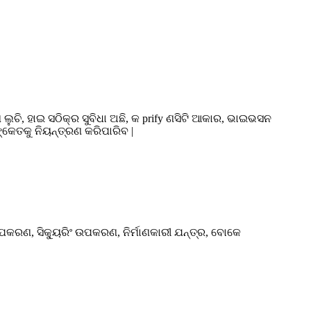
 ଲୁଚି, ହାଇ ସଠିକ୍ର ସୁବିଧା ଅଛି, କ prify ଣସିଟି ଆକାର, ଭାଇଭସନ
କେତକୁ ନିୟନ୍ତ୍ରଣ କରିପାରିବ |
କରଣ, ସିକ୍ୟୁରିଂ ଉପକରଣ, ନିର୍ମାଣକାରୀ ଯନ୍ତ୍ର, ବୋକେ