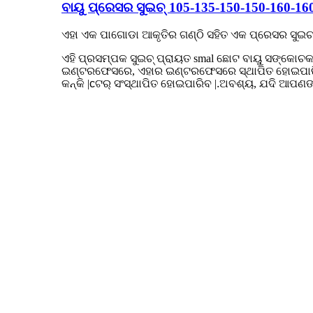
ବାୟୁ ପ୍ରେସର ସୁଇଚ୍ 105-135-150-150-160-16
ଏହା ଏକ ପାଗୋଡା ଆକୃତିର ଗଣ୍ଠି ସହିତ ଏକ ପ୍ରେସର ସୁଇଚ୍
ଏହି ପ୍ରସମ୍ପକ ସୁଇଚ୍ ପ୍ରାୟତ smal ଛୋଟ ବାୟୁ ସଙ୍କୋ
ଇଣ୍ଟରଫେସରେ, ଏହାର ଇଣ୍ଟରଫେସରେ ସ୍ଥାପିତ ହୋଇପାରି
କନ୍କି |
c
ଟର୍ ସଂସ୍ଥାପିତ ହୋଇପାରିବ |
.
ଅବଶ୍ୟ, ଯଦି ଆପଣଙ୍
ଦେଖାଯାଇଥିବା ପରି |
ଅନୁସନ୍ଧାନ
ସବିଶେଷ
ଭାକ୍ୟୁମ୍ ଆଡଜଷ୍ଟେବଲ୍ କମ୍ ଏବଂ ଉଚ୍ଚ ଚାପ ସୁଇ
1.
ବ electrical ଦୁତିକ ପାରାମିଟରଗୁଡିକ:
0.2 24V ଡିସି T150;
0
2.
ଅପରେଟିଂ ତାପମାତ୍ରା:
-40
℃
~ 120
℃ (
କ fr ଣସି ଫ୍ରଷ୍ଟ)
3.
ସଂଯୋଗ ଆକାର: ସାଧାରଣ ଆକାର ହେଉଛି 1/8 କିମ୍ବା 1/4
4. ଫିରିଗାଏମ୍:
1 ମିଲିୟନ୍ ଗୁଣ |
5.
ବ electrical ଦ୍ୟୁତିକ ଜୀବନ:
0.2 24V DC
1 ମିଲିୟନ୍ ଗୁଣ;
0